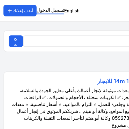
تسجيل الدخول
English
أضف إعلانك
بح
ث
 معدات موثوقة لإنجاز أعمالك بأعلى معايير الجودة والسلامة،
فر: ✅ الكرينات بمختلف الأحجام والحمولات. ✅ الرافعات
وجاهزة للعمل. ⭐ التزام بالمواعيد. ⭐ أسعار تنافسية. ⭐ معدات
 المواقع. وكالة أبو هيثم... شريككم الموثوق في إنجاز أعمال
الرفع والمناولة بأمان وكفاءة. 📞 للتواصل (اتصال أو واتساب): 0592730840 وكالة أبو هيثم لتأجير المعدات الثقيلة والكرينات
كل مشروع