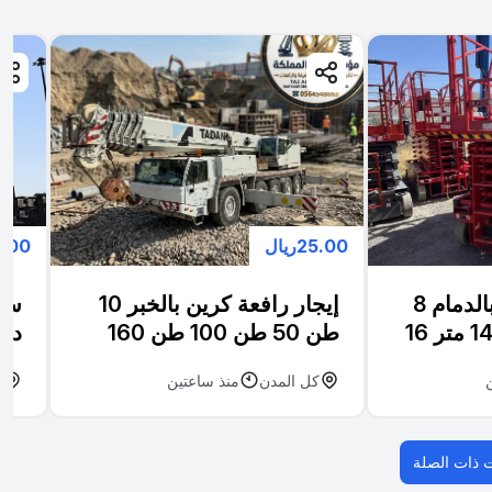
25.00ريال
25.00ر
سيزر لفت للايجار بالدمام 8
إيجار رافعة كرين بالخبر 10
سيز
متر 10 متر 12 متر 14 متر 16
طن 50 طن 100 طن 160
ان |
طن 200 طن ║ الظهران -
2027
كل المدن
منذ ساعتين
ا
معدات رفع للإيجار | Scissor
الدمام ║ أفضل شركة تأجير
Lif
كرينات ║ Crane Hire
Khobar
 ذات الصلة